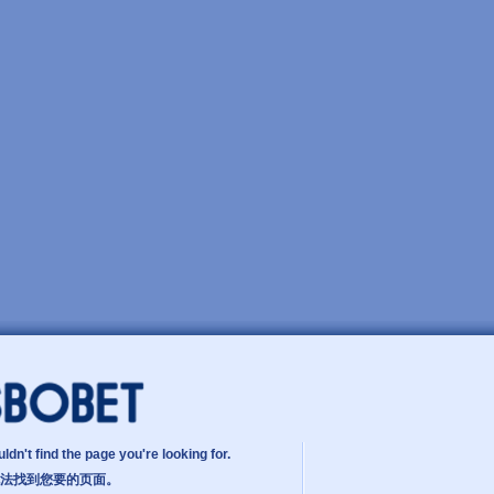
ldn't find the page you're looking for.
法找到您要的页面。