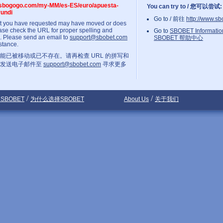
.sbogogo.com/my-MM/es-ES/euro/apuesta-
You can try to / 您可以尝试:
rundi
Go to / 前往
http://www.s
t you have requested may have moved or does
ease check the URL for proper spelling and
Go to
SBOBET Informatio
n. Please send an email to
support@sbobet.com
SBOBET 帮助中心
stance.
能已被移动或已不存在。请再检查 URL 的拼写和
请发送电子邮件至
support@sbobet.com
寻求更多
/
/
 SBOBET
为什么选择SBOBET
About Us
关于我们