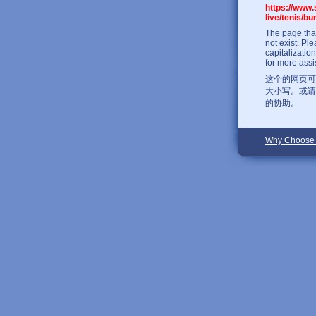
https://www
live/tenis/bu
The page tha
not exist. Pl
capitalizatio
for more assi
这个的网页可
大小写。或
的协助。
Why Choose