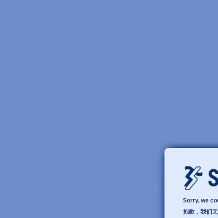
Sorry, we cou
抱歉，我们无