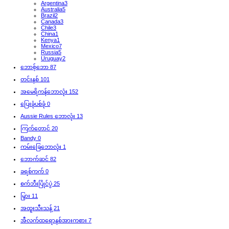
Argentina
3
Australia
5
Brazil
2
Canada
3
Chile
3
China
1
Kenya
1
Mexico
7
Russia
5
Uruguay
2
‌ဘောစ့်‌ဘော
87
‌တင်းနစ်
101
အမေရိကန်ဘောလုံး
152
‌ပြေးခုံပစ်ခုံ
0
‌Aussie Rules ဘောလုံး
13
‌ကြက်တောင်
20
‌Bandy
0
‌ကမ်းခြေဘောလုံး
1
‌ဘောက်ဆင်
82
‌ခရစ်ကက်
0
‌စက်ဘီးပြိုင်ပွဲ
25
‌မြှား
11
‌အထူးသီးသန့်
21
‌အီလက်ထရောနစ်အားကစား
7