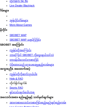
တိုက်ရိုက် Sic Bo
Live Dealer Blackjack
ဂိမ်းများ
အွန်လိုင်းဂိမ်းများ
More About Games
မိုဘိုင်း
SBOBET WAP
SBOBET WAP သရုပ်ပြခြင်း
SBOBET အကြောင်း
ကျွန်ုပ်တို့အကြောင်း
ဘာကြောင့် SBOBET ကိုရွေးချယ်သင့်လဲ
တာဝန်သိလောင်းကစားခြင်
ပံ့ပိုးထားသည့် ငွေပေးချေမှုနည်းလမ်းများ
အကူအညီ& အထောက်အပံ့
ကျွန်ုပ်တို့ကိုဆက်သွယ်ပါ။
Help & FAQ
တိုက်ရိုက်ချက်စ်
Sports FAQ
ရှင်းလင်းချက်ဝေါဟာရ
အလောင်းအစား စည်းမျဥ်းနှင့် သတ်မှတ်ချက်များ
အားကစားလောင်းကစားခြင်းစည်းမျဥ်းနှင့်စည်းကမ်း