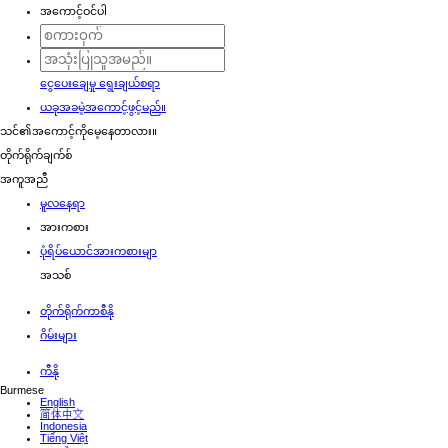
အကောင့်ဝင်ပါ
ငွေပေးချေမှု ရွေးချယ်စရာ
ယခုအခမဲ့အကောင့်ဖွင့်မည်။
သင်၏အကောင့်ကိုမေ့နေတာလား။
တိုက်ရိုက်ချက်စ်
အကူအညီ
မူလ‌နေရာ
အားကစား
ပုံရိပ်ယောင်အားကစားမျာ
အသစ်
တိုက်ရိုက်ကာစီနို
ဂိမ်းများ
ကီနို
Burmese
English
简体中文
Indonesia
Tiếng Việt