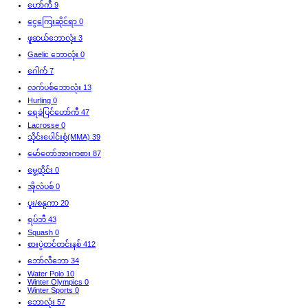
ဟော်ကီ
9
‌ငွေကြေးဆိုင်ရာ
0
‌ဖူဆယ်ဘောလုံး
3
‌Gaelic ဘောလုံး
0
‌ဂေါက်
7
‌လက်ပစ်ဘောလုံး
13
‌Hurling
0
ရေခဲပြင်ဟော်ကီ
47
‌Lacrosse
0
‌သိုင်းပေါင်းစုံ(MMA)
39
‌မော်တော်အားကစား
87
‌မွေ့ထိုင်း
0
‌အိုလံပစ်
0
‌ပူး/စနူကာ
20
‌ရပ်ဘီ
43
‌Squash
0
‌စားပွဲတင်တင်းနစ်
412
‌ဘော်လီ‌ဘော
34
‌Water Polo
10
‌Winter Olympics
0
‌Winter Sports
0
‌ဘောလုံး
57