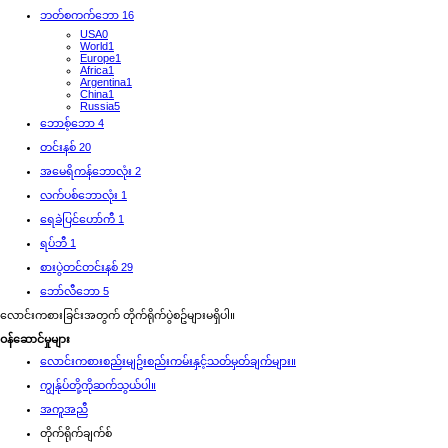
ဘတ်စကက်ဘော
16
USA
0
World
1
Europe
1
Africa
1
Argentina
1
China
1
Russia
5
‌ဘောစ့်‌ဘော
4
‌တင်းနစ်
20
အမေရိကန်ဘောလုံး
2
‌လက်ပစ်ဘောလုံး
1
ရေခဲပြင်ဟော်ကီ
1
‌ရပ်ဘီ
1
‌စားပွဲတင်တင်းနစ်
29
‌ဘော်လီ‌ဘော
5
လောင်းကစားခြင်းအတွက် တိုက်ရိုက်ပွဲစဥ်များမရှိပါ။
ဝန်ဆောင်မှုများ
လောင်းကစားစည်းမျဥ်းစည်းကမ်းနှင့်သတ်မှတ်ချက်များ။
ကျွန်ုပ်တို့ကိုဆက်သွယ်ပါ။
အကူအညီ
တိုက်ရိုက်ချက်စ်