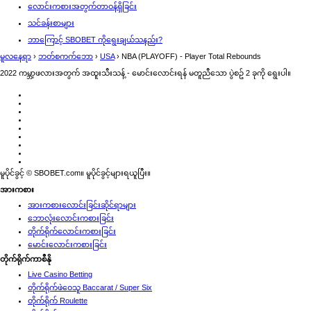
လောင်းကစားအတွက်တာဝန်ရှိခြင်း
သင်ခန်းစာများ
ဘာကြောင့် SBOBET ကိုရွေးချယ်သနည်း?
မူလနေရာ
›
ဘတ်စကက်ဘော
›
USA
›
NBA (PLAYOFF) - Player Total Rebounds
2022 ကမ္ဘာ့ဖလားအတွက် အထူးသီးသန့် - မောင်းလောင်းရန် မတူညီသော ပွဲစဥ် 2 ခုကို ရွေးပါ။
မူပိုင်ခွင့် © SBOBET.com။ မူပိုင်ခွင့်များရယူပြီး။
အားကစား
အားကစားလောင်းခြင်းဆိုင်ရာများ
ဘောလုံးလောင်းကစားခြင်း
တိုက်ရိုက်လောင်းကစားခြင်း
မောင်းလောင်းကစားခြင်း
တိုက်ရိုက်ကာစီနို
Live Casino Betting
တိုက်ရိုက်ဖဲဝေသူ Baccarat / Super Six
တိုက်ရိုက် Roulette