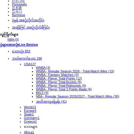
ภาษาไทย
Português
日本語
한국어
Burmese
ပုံမှန် အစဉ်လိုက်အတိုင်း
အချိန်ဖြင့် အစဥ်လိုက်စီခြင်း
လူကြိုက်များ
NBA (0)
ပွဲများအားလုံး
Live Betting
‌ဘောလုံး
853
ဘတ်စကက်ဘော
196
USA
127
WNBA (3)
WNBA - Regular Season 2026 - Total Match Wins (15)
WNBA - Fantasy Matches (4)
WNBA - Player Total Points (12)
WNBA - Player Total Assists (6)
WNBA - Player Total Rebounds (6)
WNBA - Player Total 3 Points Made (6)
BIG3 (4)
NBA - Regular Season 2026/2027 - Total Match Wins (30)
အတိအကျခန့်မှန်း (41)
World
13
Europe
3
Spain
1
Germany
1
Greece
1
ဒေသများ
Africa
1