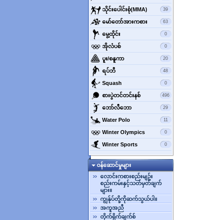
‌သိုင်းပေါင်းစုံ(MMA)
39
‌မော်တော်အားကစား
63
‌မွေ့ထိုင်း
0
‌အိုလံပစ်
0
‌ပူး/စနူကာ
20
‌ရပ်ဘီ
48
‌Squash
0
‌စားပွဲတင်တင်းနစ်
496
‌ဘော်လီ‌ဘော
29
‌Water Polo
11
‌Winter Olympics
0
‌Winter Sports
0
ဝန်ဆောင်မှုများ
လောင်းကစားစည်းမျဥ်း
စည်းကမ်းနှင့်သတ်မှတ်ချက်
များ။
ကျွန်ုပ်တို့ကိုဆက်သွယ်ပါ။
အကူအညီ
တိုက်ရိုက်ချက်စ်