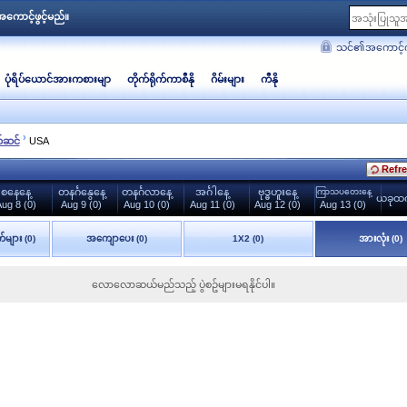
ကောင့်ဖွင့်မည်။
သင်၏အကောင့်က
ပုံရိပ်ယောင်အားကစားမျာ
တိုက်ရိုက်ကာစီနို
ဂိမ်းများ
ကီနို
›
်ဆင်
USA
Refre
စနေနေ့
တနင်္ဂနွေနေ့
တနင်္ဂလာနေ့
အင်္ဂါနေ့
ဗုဒ္ဓဟူးနေ့
ကြာသပတေးနေ့
ယခုထက်
ug 8 (0)
Aug 9 (0)
Aug 10 (0)
Aug 11 (0)
Aug 12 (0)
Aug 13 (0)
်များ (0)
အကျောပေး (0)
1X2 (0)
အားလုံး (0)
လောလောဆယ်မည်သည့် ပွဲစဥ်များမရနိုင်ပါ။