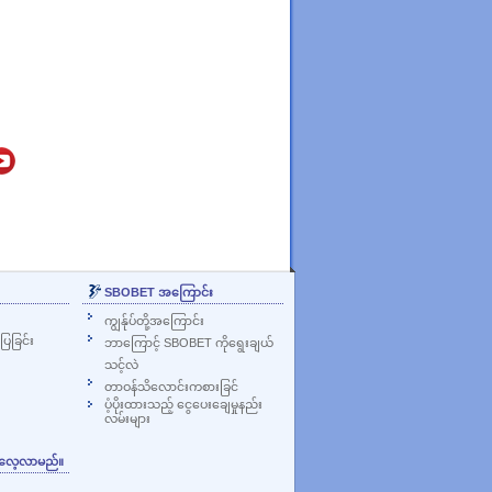
SBOBET အကြောင်း
ကျွန်ုပ်တို့အကြောင်း
ြခြင်း
ဘာကြောင့် SBOBET ကိုရွေးချယ်
သင့်လဲ
တာဝန်သိလောင်းကစားခြင်
ပံ့ပိုးထားသည့် ငွေပေးချေမှုနည်း
လမ်းများ
ု လေ့လာမည်။