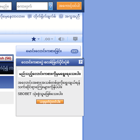
အကောင့်ဝင်ပါ
ိုမေ့နေတာလား။
တိုက်ရိုက်ချက်စ်
အကူအညီ
မောင်းလောင်းကစားခြင်း
395
sh (56)
လောင်းကစားပွဲ စလစ်ဖြတ်ပိုင်းပုံစံ
ပို၍ (0)
မည်သည့်လောင်းကစားကိုမှမရွေးရသေးပါ။
အလောင်းအစားအသစ်တစ်ခုကိုရွေးချယ်ရန်
သက်ဆိုင်ရာကြေးများကိုနှိပ်ပါ။
SBOBET သုံးစွဲသူမဖြစ်သေးပါ။
ယခုမှတ်ပုံတင်ပါ။