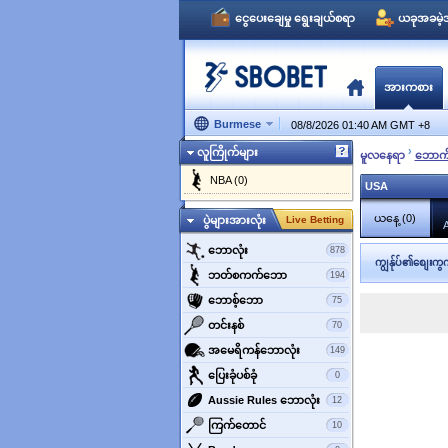
ငွေပေးချေမှု ရွေးချယ်စရာ
ယခုအခမဲ့အ
အားကစား
Burmese
08/8/2026 01:40 AM GMT
+
8
›
လူကြိုက်များ
မူလနေရာ
‌ဘောက
NBA (0)
USA
ယနေ့ (0)
ပွဲများအားလုံး
Live Betting
A
‌ဘောလုံး
878
ကျွန်ုပ်၏စျေးကွက
ဘတ်စကက်ဘော
194
‌ဘောစ့်‌ဘော
75
‌တင်းနစ်
70
အမေရိကန်ဘောလုံး
149
‌ပြေးခုံပစ်ခုံ
0
‌Aussie Rules ဘောလုံး
12
‌ကြက်တောင်
10