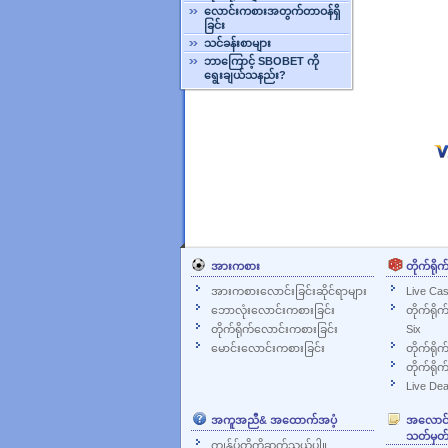
လောင်းကစားအတွက်တာဝန်ရှိ
ခြင်း
သင်ခန်းစာများ
ဘာကြောင့် SBOBET ကို
ရွေးချယ်သနည်း?
အားကစား
တိုက်ရိုက
အားကစားလောင်းခြင်းဆိုင်ရာများ
Live Cas
ဘောလုံးလောင်းကစားခြင်း
တိုက်ရို
တိုက်ရိုက်လောင်းကစားခြင်း
Six
မောင်းလောင်းကစားခြင်း
တိုက်ရိုက
တိုက်ရိုက
Live Dea
အကူအညီ& အထောက်အပံ့
အလောင်းအ
သတ်မှတ်
ကျွန်ုပ်တို့ကိုဆက်သွယ်ပါ။