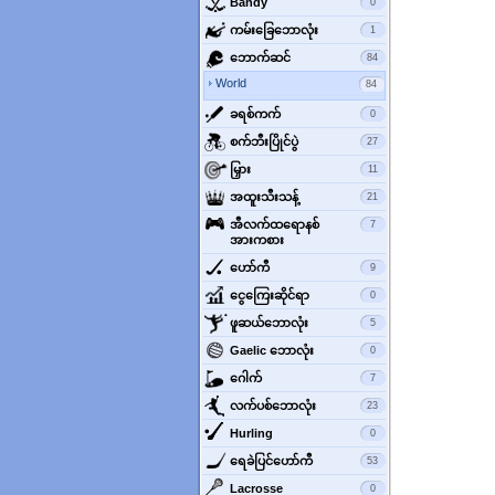
‌Bandy
0
‌ကမ်းခြေဘောလုံး
1
‌ဘောက်ဆင်
84
World
84
‌ခရစ်ကက်
0
‌စက်ဘီးပြိုင်ပွဲ
27
‌မြှား
11
‌အထူးသီးသန့်
21
‌အီလက်ထရောနစ်
7
အားကစား
ဟော်ကီ
9
‌ငွေကြေးဆိုင်ရာ
0
‌ဖူဆယ်ဘောလုံး
5
‌Gaelic ဘောလုံး
0
‌ဂေါက်
7
‌လက်ပစ်ဘောလုံး
23
‌Hurling
0
ရေခဲပြင်ဟော်ကီ
53
‌Lacrosse
0