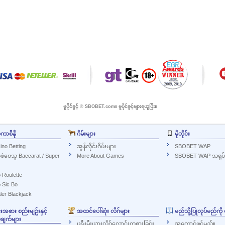
မူပိုင်ခွင့် © SBOBET.com။ မူပိုင်ခွင့်များရယူပြီး။
်ကာစီနို
ဂိမ်းများ
မိုဘိုင်း
ino Betting
အွန်လိုင်းဂိမ်းများ
SBOBET WAP
က်ဖဲဝေသူ Baccarat / Super
More About Games
SBOBET WAP သရုပ်ပ
် Roulette
် Sic Bo
ler Blackjack
စား စည်းမျဥ်းနှင့်
အထင်ပေါ်ဆုံး လိဂ်များ
မည်သို့ပြုလုပ်မည်ကိ
ချက်များ
ပရီးမီးယားလိဂ်လောင်းကစားခြင်း
အကောင့်ဖွင့်မည်။