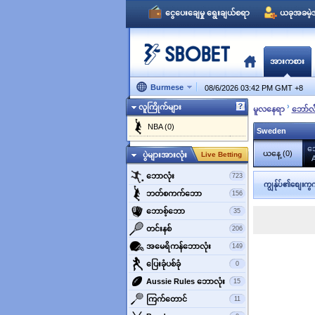
ငွေပေးချေမှု ရွေးချယ်စရာ
ယခုအခမဲ့အ
အားကစား
Burmese
08/6/2026 03:42 PM GMT
+
8
›
လူကြိုက်များ
မူလနေရာ
‌ဘော်လ
NBA (0)
Sweden
သ
ယနေ့ (0)
ပွဲများအားလုံး
Live Betting
A
‌ဘောလုံး
723
ကျွန်ုပ်၏စျေးကွက
ဘတ်စကက်ဘော
156
‌ဘောစ့်‌ဘော
35
‌တင်းနစ်
206
အမေရိကန်ဘောလုံး
149
‌ပြေးခုံပစ်ခုံ
0
‌Aussie Rules ဘောလုံး
15
‌ကြက်တောင်
11