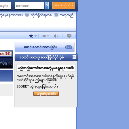
အကောင့်ဝင်ပါ
ိုမေ့နေတာလား။
တိုက်ရိုက်ချက်စ်
အကူအညီ
မောင်းလောင်းကစားခြင်း
691
sh (56)
လောင်းကစားပွဲ စလစ်ဖြတ်ပိုင်းပုံစံ
ပို၍ (0)
မည်သည့်လောင်းကစားကိုမှမရွေးရသေးပါ။
အလောင်းအစားအသစ်တစ်ခုကိုရွေးချယ်ရန်
သက်ဆိုင်ရာကြေးများကိုနှိပ်ပါ။
SBOBET သုံးစွဲသူမဖြစ်သေးပါ။
ယခုမှတ်ပုံတင်ပါ။