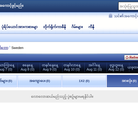
ကောင့်ဖွင့်မည်။
သင်၏အကောင့်က
ပုံရိပ်ယောင်အားကစားမျာ
တိုက်ရိုက်ကာစီနို
ဂိမ်းများ
ကီနို
›
ီ‌ဘော
Sweden
Refre
ောကြာနေ့
စနေနေ့
တနင်္ဂနွေနေ့
တနင်္ဂလာနေ့
အင်္ဂါနေ့
ဗုဒ္ဓဟူးနေ့
ယခုထက်
ug 7 (0)
Aug 8 (0)
Aug 9 (0)
Aug 10 (0)
Aug 11 (0)
Aug 12 (0)
်များ (0)
အကျောပေး (0)
1X2 (0)
အားလုံး (0)
လောလောဆယ်မည်သည့် ပွဲစဥ်များမရနိုင်ပါ။