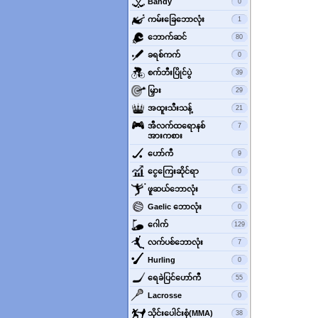
‌Bandy
0
‌ကမ်းခြေဘောလုံး
1
‌ဘောက်ဆင်
80
‌ခရစ်ကက်
0
‌စက်ဘီးပြိုင်ပွဲ
39
‌မြှား
29
‌အထူးသီးသန့်
21
‌အီလက်ထရောနစ်
7
အားကစား
ဟော်ကီ
9
‌ငွေကြေးဆိုင်ရာ
0
‌ဖူဆယ်ဘောလုံး
5
‌Gaelic ဘောလုံး
0
‌ဂေါက်
129
‌လက်ပစ်ဘောလုံး
7
‌Hurling
0
ရေခဲပြင်ဟော်ကီ
55
‌Lacrosse
0
‌သိုင်းပေါင်းစုံ(MMA)
38