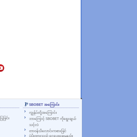
SBOBET အကြောင်း
ကျွန်ုပ်တို့အကြောင်း
ြခြင်း
ဘာကြောင့် SBOBET ကိုရွေးချယ်
သင့်လဲ
တာဝန်သိလောင်းကစားခြင်
ပံ့ပိုးထားသည့် ငွေပေးချေမှုနည်း