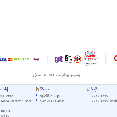
မူပိုင်ခွင့် © SBOBET.com။ မူပိုင်ခွင့်များရယူပြီး။
်ကာစီနို
ဂိမ်းများ
မိုဘိုင်း
ino Betting
အွန်လိုင်းဂိမ်းများ
SBOBET WAP
က်ဖဲဝေသူ Baccarat / Super
More About Games
SBOBET WAP သရုပ်ပ
် Roulette
် Sic Bo