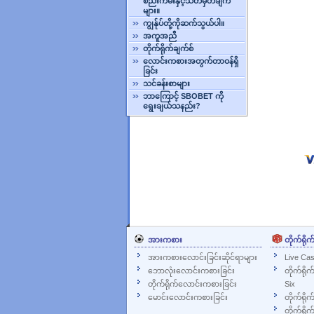
စည်းကမ်းနှင့်သတ်မှတ်ချက်
များ။
ကျွန်ုပ်တို့ကိုဆက်သွယ်ပါ။
အကူအညီ
တိုက်ရိုက်ချက်စ်
လောင်းကစားအတွက်တာဝန်ရှိ
ခြင်း
သင်ခန်းစာများ
ဘာကြောင့် SBOBET ကို
ရွေးချယ်သနည်း?
အားကစား
တိုက်ရိုက
အားကစားလောင်းခြင်းဆိုင်ရာများ
Live Cas
ဘောလုံးလောင်းကစားခြင်း
တိုက်ရို
တိုက်ရိုက်လောင်းကစားခြင်း
Six
မောင်းလောင်းကစားခြင်း
တိုက်ရိုက
တိုက်ရိုက