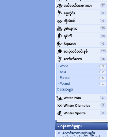
‌မော်တော်အားကစား
87
‌မွေ့ထိုင်း
0
‌အိုလံပစ်
0
‌ပူး/စနူကာ
20
‌ရပ်ဘီ
38
‌Squash
0
‌စားပွဲတင်တင်းနစ်
473
‌ဘော်လီ‌ဘော
16
World
3
Asia
2
Europe
5
Poland
1
ဒေသများ
‌Water Polo
17
‌Winter Olympics
0
‌Winter Sports
0
ဝန်ဆောင်မှုများ
လောင်းကစားစည်းမျဥ်း