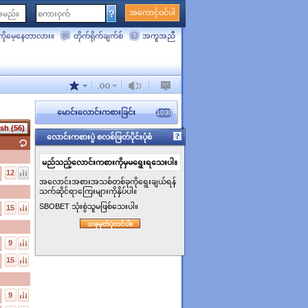
အကောင့်ဝင်ပါ
ိုမေ့နေတာလား။
တိုက်ရိုက်ချက်စ်
အကူအညီ
မောင်းလောင်းကစားခြင်း
1030
sh (56)
လောင်းကစားပွဲ စလစ်ဖြတ်ပိုင်းပုံစံ
မည်သည့်လောင်းကစားကိုမှမရွေးရသေးပါ။
12
အလောင်းအစားအသစ်တစ်ခုကိုရွေးချယ်ရန်
သက်ဆိုင်ရာကြေးများကိုနှိပ်ပါ။
SBOBET သုံးစွဲသူမဖြစ်သေးပါ။
15
ယခုမှတ်ပုံတင်ပါ။
9
15
9