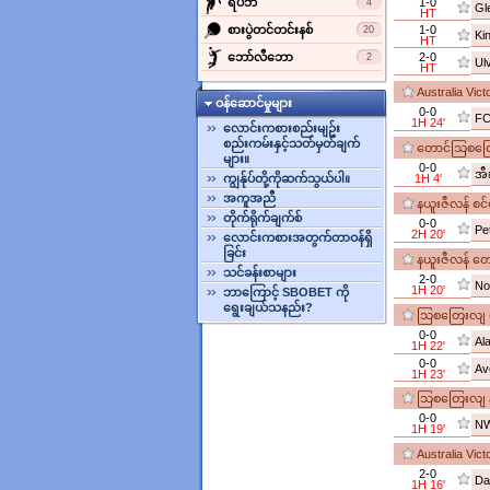
‌ရပ်ဘီ
1-0
4
Gl
HT
‌စားပွဲတင်တင်းနစ်
1-0
20
Ki
HT
‌ဘော်လီ‌ဘော
2-0
2
Ul
HT
Australia Vic
ဝန်ဆောင်မှုများ
0-0
FC
1H 24'
လောင်းကစားစည်းမျဥ်း
စည်းကမ်းနှင့်သတ်မှတ်ချက်
တောင်သြစတြေ
များ။
0-0
အီ
ကျွန်ုပ်တို့ကိုဆက်သွယ်ပါ။
1H 4'
အကူအညီ
နယူးဇီလန် စင
တိုက်ရိုက်ချက်စ်
0-0
Pe
2H 20'
လောင်းကစားအတွက်တာဝန်ရှိ
ခြင်း
နယူးဇီလန် တောင
သင်ခန်းစာများ
2-0
No
1H 20'
ဘာကြောင့် SBOBET ကို
ရွေးချယ်သနည်း?
သြစတြေးလျ ဗစ်
0-0
Al
1H 22'
0-0
Av
1H 23'
သြစတြေးလျ နယ
0-0
NW
1H 19'
Australia Vic
2-0
Da
1H 16'