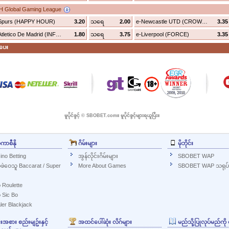
2H Global Gaming League
Spurs (HAPPY HOUR)
3.20
သရေ
2.00
e-Newcastle UTD (CROWN)
3.35
e-Atletico De Madrid (INFERNO)
1.80
သရေ
3.75
e-Liverpool (FORCE)
3.35
ပေး
မူပိုင်ခွင့် © SBOBET.com။ မူပိုင်ခွင့်များရယူပြီး။
်ကာစီနို
ဂိမ်းများ
မိုဘိုင်း
ino Betting
အွန်လိုင်းဂိမ်းများ
SBOBET WAP
က်ဖဲဝေသူ Baccarat / Super
More About Games
SBOBET WAP သရုပ်ပ
် Roulette
် Sic Bo
ler Blackjack
စား စည်းမျဥ်းနှင့်
အထင်ပေါ်ဆုံး လိဂ်များ
မည်သို့ပြုလုပ်မည်ကိ