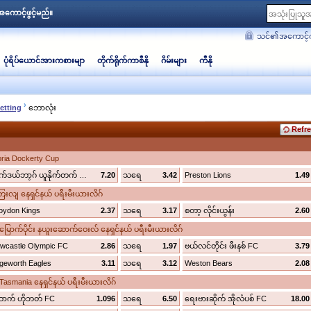
ကောင့်ဖွင့်မည်။
သင်၏အကောင့်က
ပုံရိပ်ယောင်အားကစားမျာ
တိုက်ရိုက်ကာစီနို
ဂိမ်းများ
ကီနို
›
etting
‌ဘောလုံး
Refre
toria Dockerty Cup
ဟိုက်ဒယ်ဘာ့ဂ် ယူနိုက်တက် (n)
7.20
သရေ
3.42
Preston Lions
1.49
လျ နေရှင်နယ် ပရီးမီးယားလိဂ်
oydon Kings
2.37
သရေ
3.17
စတာ့ လိုင်းယွန်း
2.60
ောက်ပိုင်း နယူးဆောက်ဝေးလ် နေရှင်နယ် ပရီးမီးယားလိဂ်
wcastle Olympic FC
2.86
သရေ
1.97
ဗယ်လင်တိုင်း ဖီးနစ် FC
3.79
geworth Eagles
3.11
သရေ
3.12
Weston Bears
2.08
smania နေရှင်နယ် ပရီးမီးယားလိဂ်
ာက် ဟိုဘတ် FC
1.096
သရေ
6.50
ရေးဗားဆိုက် အိုလံပစ် FC
18.00