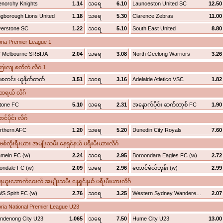
enorchy Knights
1.14
သရေ
6.10
Launceston United SC
12.50
ngborough Lions United
1.18
သရေ
5.30
Clarence Zebras
11.00
verstone SC
1.22
သရေ
5.10
South East United
8.80
toria Premier League 1
 Melbourne SRBIJA
2.04
သရေ
3.08
North Geelong Warriors
3.26
းလျ စတိတ် လိဂ် 1
းစတင်း ယူနိုက်တက်
3.51
သရေ
3.16
Adelaide Atletico VSC
1.82
်ထရယ် လိဂ်
tone FC
5.10
သရေ
2.31
အနောက်ပိုင်း ဆက်ဘာ့စ် FC
1.90
်ပိုင်း လိဂ်
rthern AFC
1.20
သရေ
5.20
Dunedin City Royals
7.60
တိုးရီးယား အမျိုးသမီး နေရှင်နယ် ပရီးမီးယားလိဂ်
amein FC (w)
2.24
သရေ
2.95
Boroondara Eagles FC (w)
2.72
ondale FC (w)
2.09
သရေ
2.96
တောင်မဲလ်ဘုန်း (w)
2.99
ူးဆောက်ဝေးလ် အမျိုးသမီး နေရှင်နယ် ပရီးမီးယားလိဂ်
S Spirit FC (w)
2.76
သရေ
3.25
Western Sydney Wanderers (Youth) (w)
2.07
toria National Premier League U23
ndenong City U23
1.065
သရေ
7.50
Hume City U23
13.00