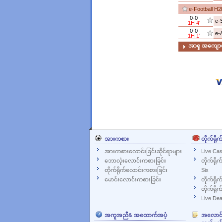
e-Football H
0-0
e-
1H 4'
0-0
1H 1'
အာရှ အကျော
အားကစား
တိုက်ရိုက
အားကစားလောင်းခြင်းဆိုင်ရာများ
Live Cas
ဘောလုံးလောင်းကစားခြင်း
တိုက်ရို
တိုက်ရိုက်လောင်းကစားခြင်း
Six
မောင်းလောင်းကစားခြင်း
တိုက်ရိုက
တိုက်ရိုက
Live Dea
အကူအညီ& အထောက်အပံ့
အလောင်းအ