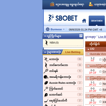
ငွေပေးချေမှု ရွေးချယ်စရာ
ယခုအခမဲ့အ
အားကစား
Burmese
08/8/2026 01:24 PM GMT
+
8
›
လူကြိုက်များ
မူလနေရာ
Live B
NBA (0)
တိုက်ရိုက်
1X2
ပွဲများအားလုံး
Live Betting
Australia Vic
1-2
‌ဘောလုံး
31
HT
ဘတ်စကက်ဘော
11
တောင်သြစတြေး
0-0
‌တင်းနစ်
5
Cr
1H 19'
အမေရိကန်ဘောလုံး
3
သြစတြေးလျ မြ
1-1
‌Aussie Rules ဘောလုံး
2
Ne
2H 21'
0-0
‌ကြက်တောင်
1
Ed
1H 20'
‌ဘောက်ဆင်
3
သြစတြေးလျ Ta
2-1
ရေခဲပြင်ဟော်ကီ
2
ဆေ
2H 15'