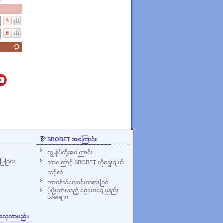
4
6
SBOBET အကြောင်း
ကျွန်ုပ်တို့အကြောင်း
ြခြင်း
ဘာကြောင့် SBOBET ကိုရွေးချယ်
သင့်လဲ
တာဝန်သိလောင်းကစားခြင်
ပံ့ပိုးထားသည့် ငွေပေးချေမှုနည်း
လမ်းများ
ု လေ့လာမည်။