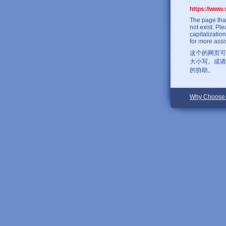
https://www
The page tha
not exist. Pl
capitalizatio
for more assi
这个的网页可
大小写。或
的协助。
Why Choose