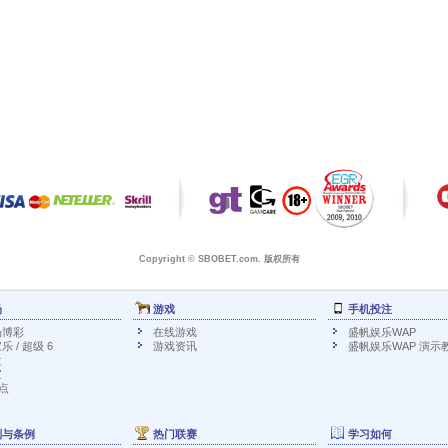
Copyright © SBOBET.com. 版权所有
场
游戏
手机投注
场博彩
在线游戏
盛帆娱乐WAP
 / 超级 6
游戏资讯
盛帆娱乐WAP 演示
盘
宝
 点
则与条例
热门联赛
学习如何