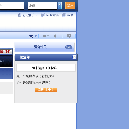
登入
忘记帐户？
即时对谈
帮助
混合过关
398
新 (56)
投注单
 (0)
尚未选择任何投注。
点击个别赔率以进行新投注。
还不是盛帆娱乐用户吗？
立即注册！