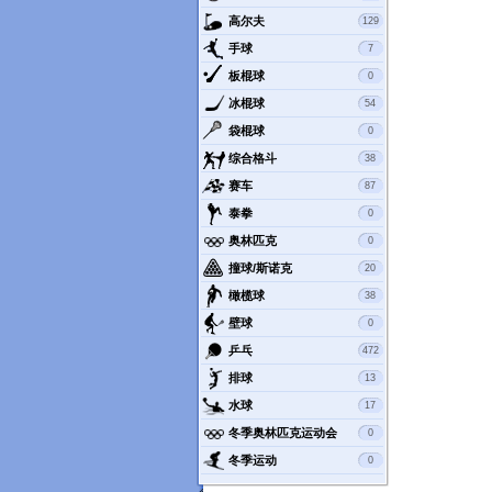
高尔夫
129
手球
7
板棍球
0
冰棍球
54
袋棍球
0
综合格斗
38
赛车
87
泰拳
0
奥林匹克
0
撞球/斯诺克
20
橄榄球
38
壁球
0
乒乓
472
排球
13
水球
17
冬季奥林匹克运动会
0
冬季运动
0