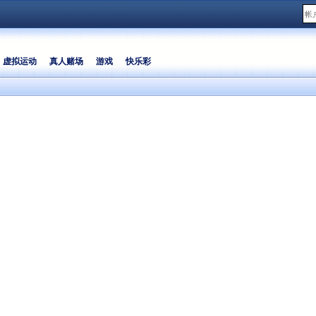
虚拟运动
真人赌场
游戏
快乐彩