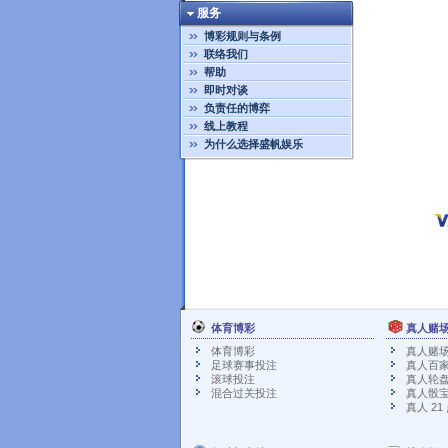
服务
博彩规则与条例
联络我们
帮助
即时对谈
负责任的博弈
线上教程
为什么选择盛帆娱乐
体育博彩
真人赌
体育博彩
真人赌
足球赛事投注
真人百家乐
滚球投注
真人轮
混合过关投注
真人骰
真人 21