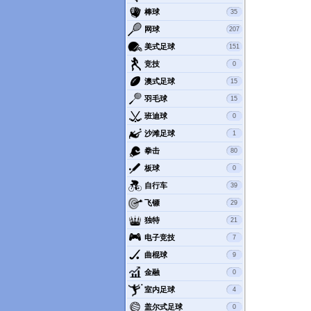
棒球
35
网球
207
美式足球
151
竞技
0
澳式足球
15
羽毛球
15
班迪球
0
沙滩足球
1
拳击
80
板球
0
自行车
39
飞镖
29
独特
21
电子竞技
7
曲棍球
9
金融
0
室内足球
4
盖尔式足球
0