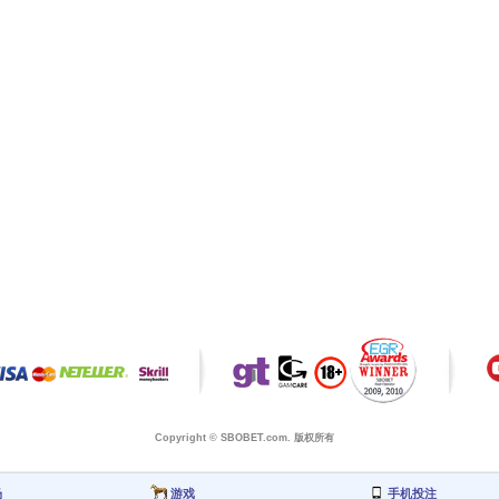
Copyright © SBOBET.com. 版权所有
场
游戏
手机投注