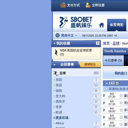
支付方式
立即注册
体育博彩
简体中文
08/7/2026 10:28 PM GMT
+
8
我的收藏
首页
›
足球
›
Nor
NBA 美国职业篮球联赛
North America
(0)
今日赛事 (5)
全部赛事
滚球投注
足球
我的盘口 (
851
美国
1
1X2
英国
115
联赛杯(加拿大
德国
36
8/8
夏
意大利
11
07:30
西班牙
8/8
33
哥
07:30
世界
22
8/8
辛
08:00
欧洲
25
8/8
明
更多区域
09:00
Africa
8/8
2
溫
10:30