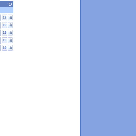
19
19
19
19
19