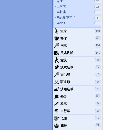
瑞士
12
土耳其
12
乌拉圭
8
乌兹别克斯坦
3
Wales
8
篮球
191
棒球
66
网球
103
美式足球
148
竞技
0
澳式足球
12
羽毛球
10
班迪球
0
沙滩足球
1
拳击
85
板球
0
自行车
2
飞镖
17
独特
21