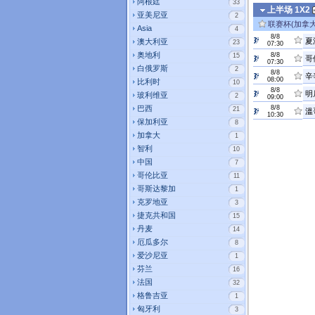
阿根廷
33
上半场 1X2
亚美尼亚
2
联赛杯(加拿大
Asia
4
8/8
夏
澳大利亚
23
07:30
奥地利
8/8
15
哥
07:30
白俄罗斯
2
8/8
辛
08:00
比利时
10
8/8
明
玻利维亚
2
09:00
巴西
8/8
21
溫
10:30
保加利亚
8
加拿大
1
智利
10
中国
7
哥伦比亚
11
哥斯达黎加
1
克罗地亚
3
捷克共和国
15
丹麦
14
厄瓜多尔
8
爱沙尼亚
1
芬兰
16
法国
32
格鲁吉亚
1
匈牙利
3