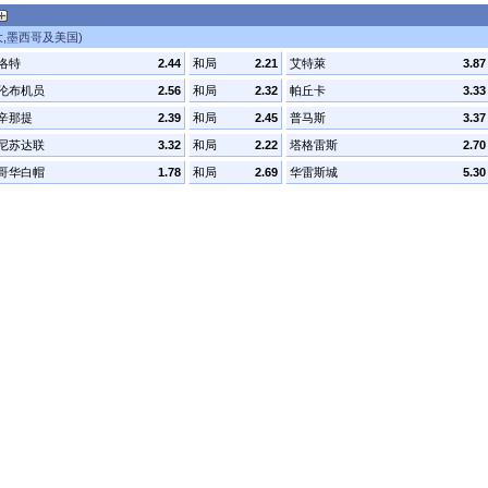
,墨西哥及美国)
洛特
2.44
和局
2.21
艾特萊
3.87
伦布机员
2.56
和局
2.32
帕丘卡
3.33
辛那提
2.39
和局
2.45
普马斯
3.37
尼苏达联
3.32
和局
2.22
塔格雷斯
2.70
哥华白帽
1.78
和局
2.69
华雷斯城
5.30